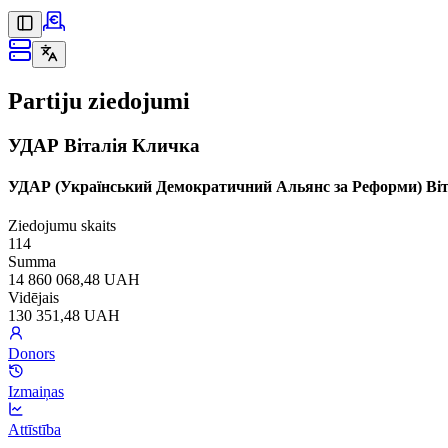
Partiju ziedojumi
УДАР Віталія Кличка
УДАР (Український Демократичний Альянс за Реформи) Ві
Ziedojumu skaits
114
Summa
14 860 068,48 UAH
Vidējais
130 351,48 UAH
Donors
Izmaiņas
Attīstība