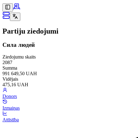
Partiju ziedojumi
Сила людей
Ziedojumu skaits
2087
Summa
991 649,50 UAH
Vidējais
475,16 UAH
Donors
Izmaiņas
Attīstība