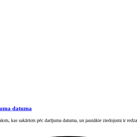
rījuma datuma
raksts, kas sakārtots pēc darījuma datuma, un jaunākie ziedojumi ir red