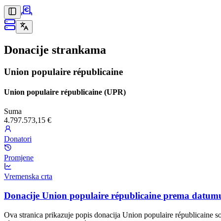
Donacije strankama
Union populaire républicaine
Union populaire républicaine (UPR)
Suma
4.797.573,15 €
Donatori
Promjene
Vremenska crta
Donacije Union populaire républicaine prema datumu
Ova stranica prikazuje popis donacija Union populaire républicaine s