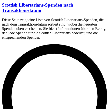
Scottish Libertarians-Spenden nach
Transaktionsdatum
Diese Seite zeigt eine Liste von Scottish Libertarians-Spenden, die
nach dem Transaktionsdatum sortiert sind, wobei die neuesten
Spenden oben erscheinen. Sie bietet Informationen über den Betrag,
den jede Spende für die Scottish Libertarians bedeutet, und die
entsprechenden Spender.