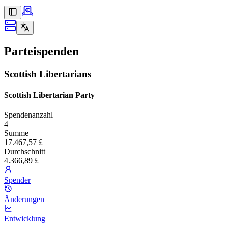
Parteispenden
Scottish Libertarians
Scottish Libertarian Party
Spendenanzahl
4
Summe
17.467,57 £
Durchschnitt
4.366,89 £
Spender
Änderungen
Entwicklung