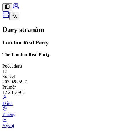
Dary stranám
London Real Party
The London Real Party
Počet darů
17
Součet
207 928,59 £
Průměr
12 231,09 £
Dárci
Změny
Vývoj