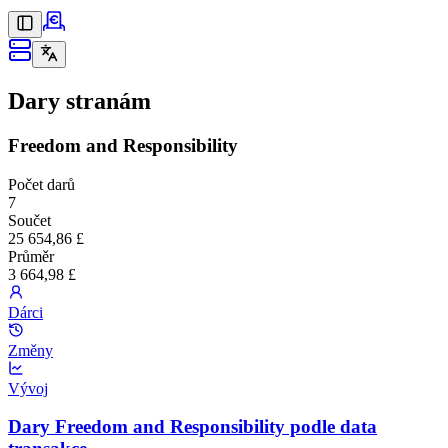
Dary stranám
Freedom and Responsibility
Počet darů
7
Součet
25 654,86 £
Průměr
3 664,98 £
Dárci
Změny
Vývoj
Dary Freedom and Responsibility podle data