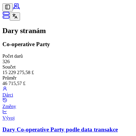
Dary stranám
Co-operative Party
Počet darů
326
Součet
15 229 275,58 £
Průměr
46 715,57 £
Dárci
Změny
Vývoj
Dary Co-operative Party podle data transakce