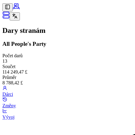
Dary stranám
All People's Party
Počet darů
13
Součet
114 249,47 £
Průměr
8 788,42 £
Dárci
Změny
Vývoj