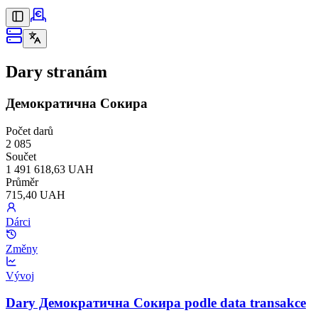
Dary stranám
Демократична Сокира
Počet darů
2 085
Součet
1 491 618,63 UAH
Průměr
715,40 UAH
Dárci
Změny
Vývoj
Dary Демократична Сокира podle data transakce