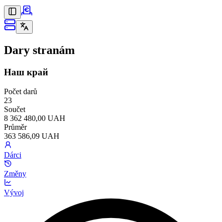
Dary stranám
Наш край
Počet darů
23
Součet
8 362 480,00 UAH
Průměr
363 586,09 UAH
Dárci
Změny
Vývoj