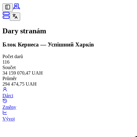
Dary stranám
Блок Кернеса — Успішний Харків
Počet darů
116
Součet
34 159 070,47 UAH
Průměr
294 474,75 UAH
Dárci
Změny
Vývoj