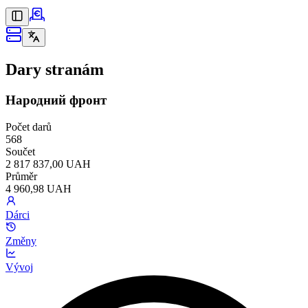
Dary stranám
Народний фронт
Počet darů
568
Součet
2 817 837,00 UAH
Průměr
4 960,98 UAH
Dárci
Změny
Vývoj