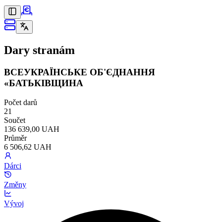
Dary stranám
ВСЕУКРАЇНСЬКЕ ОБ'ЄДНАННЯ
«БАТЬКІВЩИНА
Počet darů
21
Součet
136 639,00 UAH
Průměr
6 506,62 UAH
Dárci
Změny
Vývoj