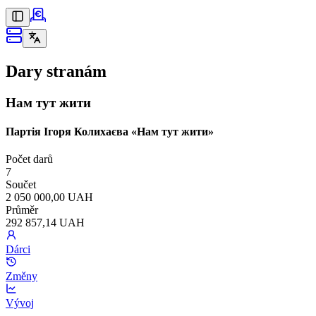
Dary stranám
Нам тут жити
Партія Ігоря Колихаєва «Нам тут жити»
Počet darů
7
Součet
2 050 000,00 UAH
Průměr
292 857,14 UAH
Dárci
Změny
Vývoj