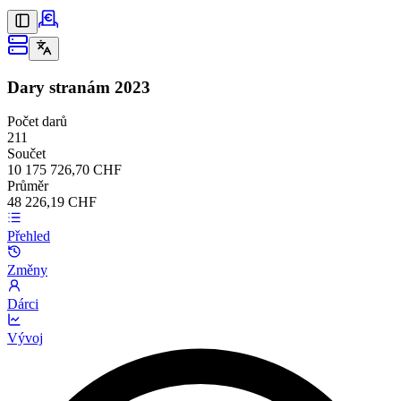
Dary stranám
2023
Počet darů
211
Součet
10 175 726,70 CHF
Průměr
48 226,19 CHF
Přehled
Změny
Dárci
Vývoj