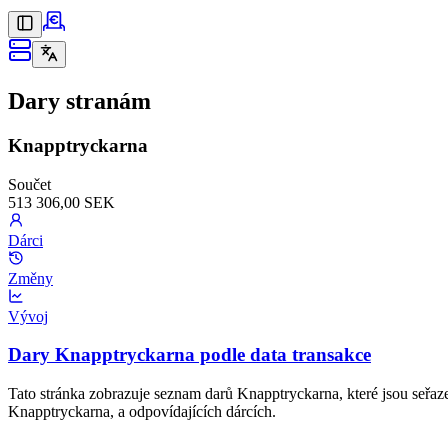
Dary stranám
Knapptryckarna
Součet
513 306,00 SEK
Dárci
Změny
Vývoj
Dary Knapptryckarna podle data transakce
Tato stránka zobrazuje seznam darů Knapptryckarna, které jsou seřaz
Knapptryckarna, a odpovídajících dárcích.