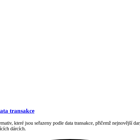
ata transakce
rnativ, které jsou seřazeny podle data transakce, přičemž nejnovější d
ících dárcích.