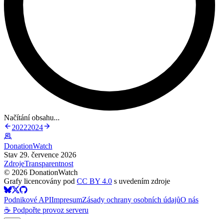
Načítání obsahu...
2022
2024
DonationWatch
Stav 29. července 2026
Zdroje
Transparentnost
©
2026
DonationWatch
Grafy licencovány pod
CC BY 4.0
s uvedením zdroje
Podnikové API
Impresum
Zásady ochrany osobních údajů
O nás
☕ Podpořte provoz serveru