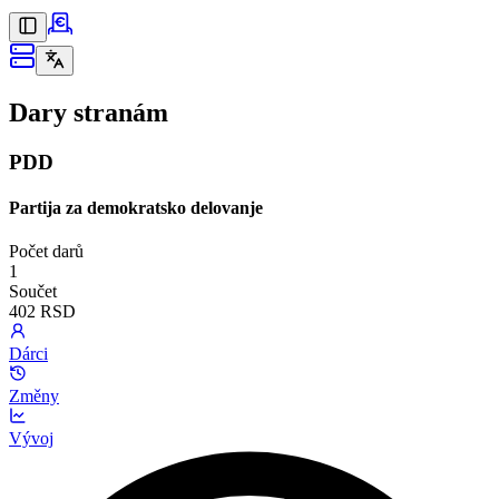
Dary stranám
PDD
Partija za demokratsko delovanje
Počet darů
1
Součet
402 RSD
Dárci
Změny
Vývoj