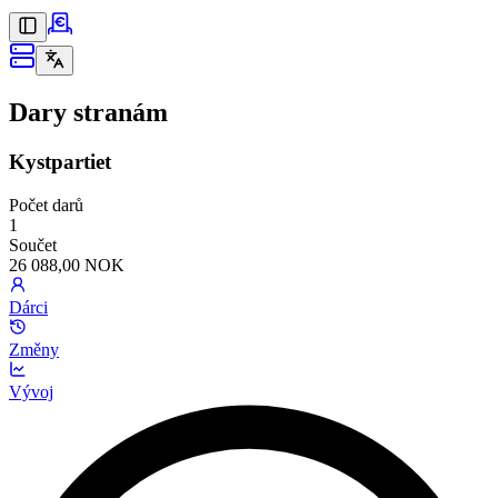
Dary stranám
Kystpartiet
Počet darů
1
Součet
26 088,00 NOK
Dárci
Změny
Vývoj