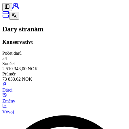
Dary stranám
Konservativt
Počet darů
34
Součet
2 510 343,00 NOK
Průměr
73 833,62 NOK
Dárci
Změny
Vývoj