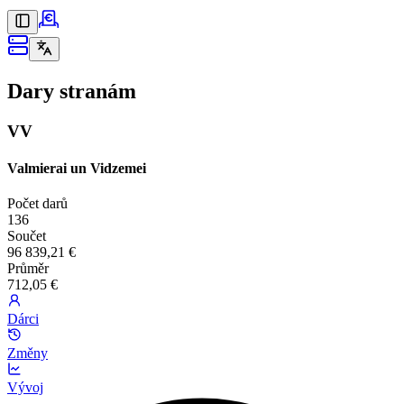
Dary stranám
VV
Valmierai un Vidzemei
Počet darů
136
Součet
96 839,21 €
Průměr
712,05 €
Dárci
Změny
Vývoj