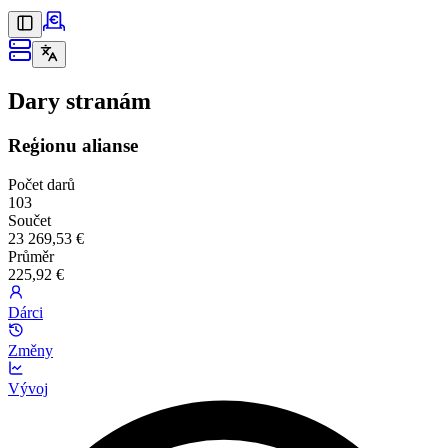
Dary stranám
Reģionu alianse
Počet darů
103
Součet
23 269,53 €
Průměr
225,92 €
Dárci
Změny
Vývoj