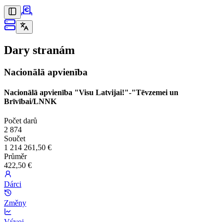
Dary stranám
Nacionālā apvienība
Nacionālā apvienība "Visu Latvijai!"-"Tēvzemei un
Brīvībai/LNNK
Počet darů
2 874
Součet
1 214 261,50 €
Průměr
422,50 €
Dárci
Změny
Vývoj