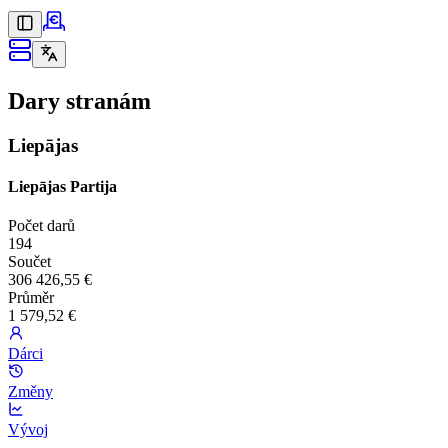
Dary stranám
Liepājas
Liepājas Partija
Počet darů
194
Součet
306 426,55 €
Průměr
1 579,52 €
Dárci
Změny
Vývoj