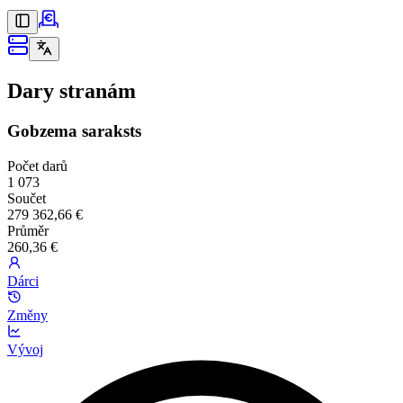
Dary stranám
Gobzema saraksts
Počet darů
1 073
Součet
279 362,66 €
Průměr
260,36 €
Dárci
Změny
Vývoj