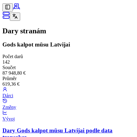
Dary stranám
Gods kalpot mūsu Latvijai
Počet darů
142
Součet
87 948,80 €
Průměr
619,36 €
Dárci
Změny
Vývoj
Dary Gods kalpot mūsu Latvijai podle data