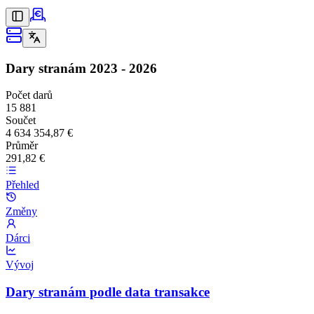
Dary stranám
2023 - 2026
Počet darů
15 881
Součet
4 634 354,87 €
Průměr
291,82 €
Přehled
Změny
Dárci
Vývoj
Dary stranám podle data transakce