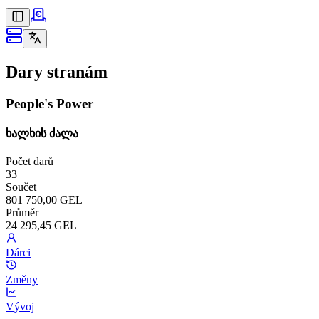
Dary stranám
People's Power
ხალხის ძალა
Počet darů
33
Součet
801 750,00 GEL
Průměr
24 295,45 GEL
Dárci
Změny
Vývoj