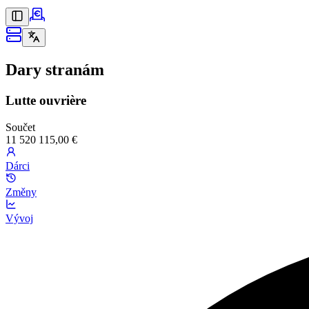
Dary stranám
Lutte ouvrière
Součet
11 520 115,00 €
Dárci
Změny
Vývoj