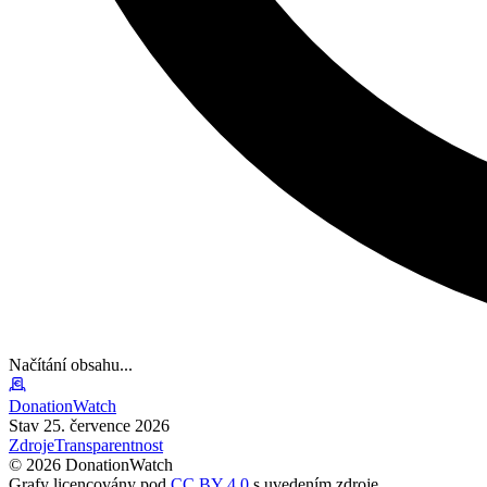
Načítání obsahu...
DonationWatch
Stav 25. července 2026
Zdroje
Transparentnost
©
2026
DonationWatch
Grafy licencovány pod
CC BY 4.0
s uvedením zdroje