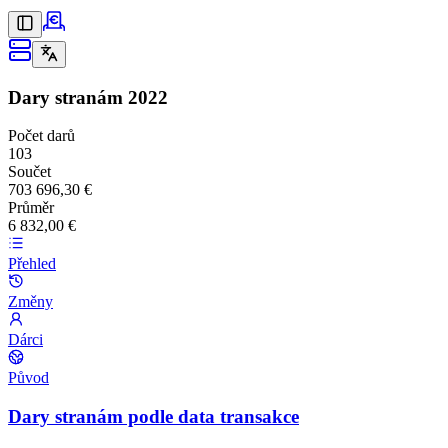
Dary stranám
2022
Počet darů
103
Součet
703 696,30 €
Průměr
6 832,00 €
Přehled
Změny
Dárci
Původ
Dary stranám podle data transakce