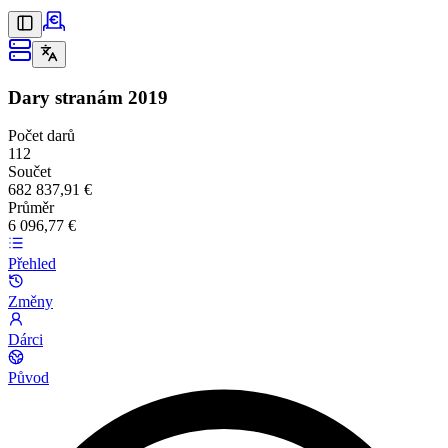
Dary stranám
2019
Počet darů
112
Součet
682 837,91 €
Průměr
6 096,77 €
Přehled
Změny
Dárci
Původ