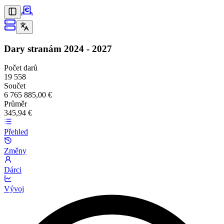
Dary stranám
2024 - 2027
Počet darů
19 558
Součet
6 765 885,00 €
Průměr
345,94 €
Přehled
Změny
Dárci
Vývoj