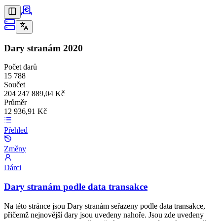
Dary stranám
2020
Počet darů
15 788
Součet
204 247 889,04 Kč
Průměr
12 936,91 Kč
Přehled
Změny
Dárci
Dary stranám podle data transakce
Na této stránce jsou Dary stranám seřazeny podle data transakce,
přičemž nejnovější dary jsou uvedeny nahoře. Jsou zde uvedeny