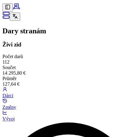
Dary stranám
Živi zid
Počet darů
112
Součet
14 295,80 €
Průměr
127,64 €
Dárci
Změny
Vývoj