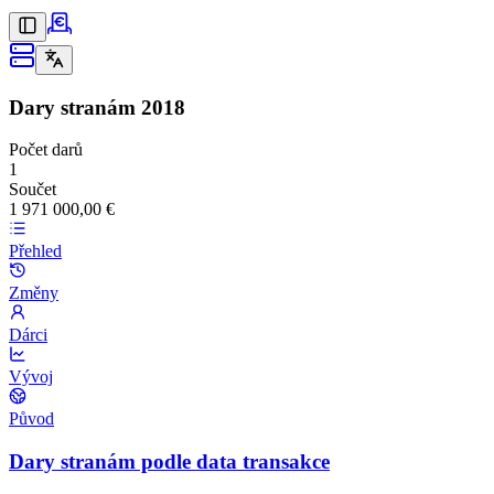
Dary stranám
2018
Počet darů
1
Součet
1 971 000,00 €
Přehled
Změny
Dárci
Vývoj
Původ
Dary stranám podle data transakce