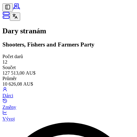
Dary stranám
Shooters, Fishers and Farmers Party
Počet darů
12
Součet
127 513,00 AU$
Průměr
10 626,08 AU$
Dárci
Změny
Vývoj