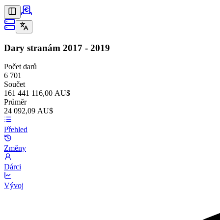
Dary stranám
2017 - 2019
Počet darů
6 701
Součet
161 441 116,00 AU$
Průměr
24 092,09 AU$
Přehled
Změny
Dárci
Vývoj