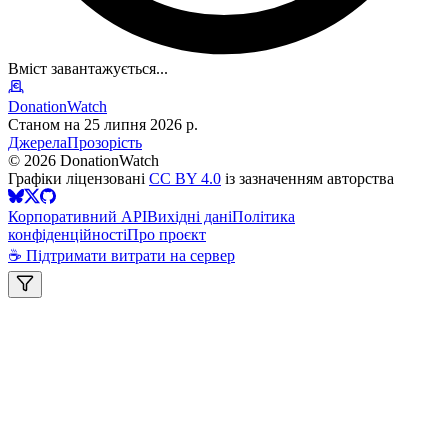
Вміст завантажується...
DonationWatch
Станом на 25 липня 2026 р.
Джерела
Прозорість
©
2026
DonationWatch
Графіки ліцензовані
CC BY 4.0
із зазначенням авторства
Корпоративний API
Вихідні дані
Політика
конфіденційності
Про проєкт
☕ Підтримати витрати на сервер