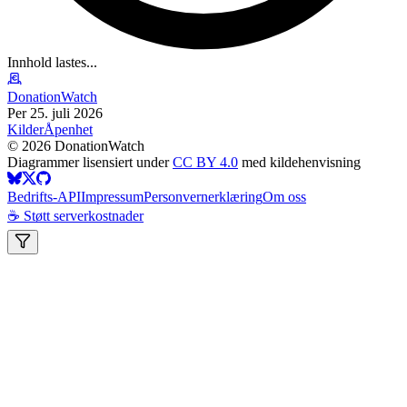
Innhold lastes...
DonationWatch
Per 25. juli 2026
Kilder
Åpenhet
©
2026
DonationWatch
Diagrammer lisensiert under
CC BY 4.0
med kildehenvisning
Bedrifts-API
Impressum
Personvernerklæring
Om oss
☕ Støtt serverkostnader