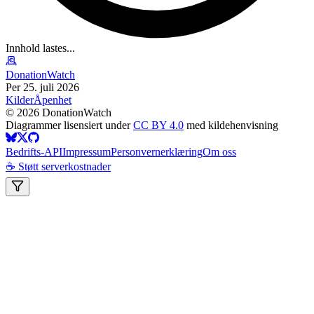
Innhold lastes...
DonationWatch
Per 25. juli 2026
Kilder
Åpenhet
©
2026
DonationWatch
Diagrammer lisensiert under
CC BY 4.0
med kildehenvisning
Bedrifts-API
Impressum
Personvernerklæring
Om oss
☕ Støtt serverkostnader