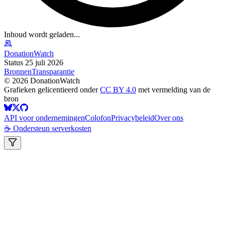
Inhoud wordt geladen...
DonationWatch
Status 25 juli 2026
Bronnen
Transparantie
©
2026
DonationWatch
Grafieken gelicentieerd onder
CC BY 4.0
met vermelding van de
bron
API voor ondernemingen
Colofon
Privacybeleid
Over ons
☕ Ondersteun serverkosten