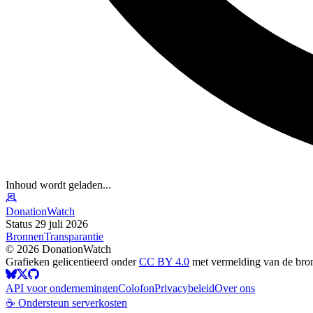
Inhoud wordt geladen...
DonationWatch
Status 29 juli 2026
Bronnen
Transparantie
©
2026
DonationWatch
Grafieken gelicentieerd onder
CC BY 4.0
met vermelding van de bro
API voor ondernemingen
Colofon
Privacybeleid
Over ons
☕ Ondersteun serverkosten