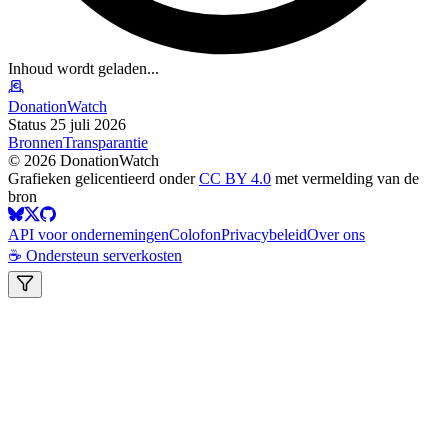
Inhoud wordt geladen...
DonationWatch
Status 25 juli 2026
Bronnen
Transparantie
©
2026
DonationWatch
Grafieken gelicentieerd onder
CC BY 4.0
met vermelding van de
bron
API voor ondernemingen
Colofon
Privacybeleid
Over ons
☕ Ondersteun serverkosten