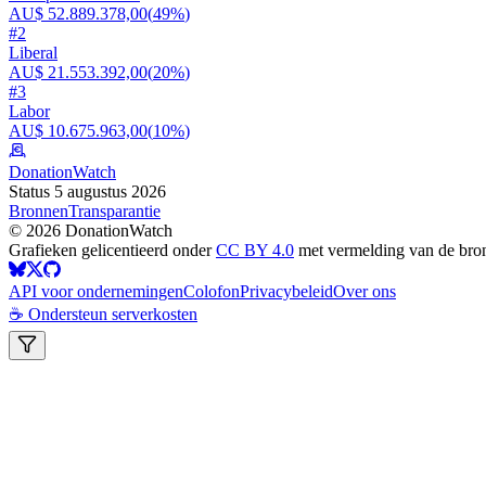
AU$ 52.889.378,00
(
49%
)
#
2
Liberal
AU$ 21.553.392,00
(
20%
)
#
3
Labor
AU$ 10.675.963,00
(
10%
)
DonationWatch
Status 5 augustus 2026
Bronnen
Transparantie
©
2026
DonationWatch
Grafieken gelicentieerd onder
CC BY 4.0
met vermelding van de bro
API voor ondernemingen
Colofon
Privacybeleid
Over ons
☕ Ondersteun serverkosten