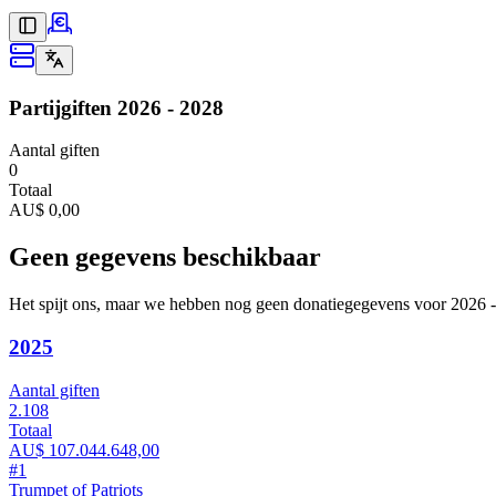
Partijgiften
2026 - 2028
Aantal giften
0
Totaal
AU$ 0,00
Geen gegevens beschikbaar
Het spijt ons, maar we hebben nog geen donatiegegevens voor 2026 -
2025
Aantal giften
2.108
Totaal
AU$ 107.044.648,00
#
1
Trumpet of Patriots