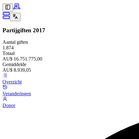
Partijgiften
2017
Aantal giften
1.874
Totaal
AU$ 16.751.775,00
Gemiddelde
AU$ 8.939,05
Overzicht
Veranderingen
Donor