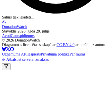
Saturs tiek ielādēts...
DonationWatch
Stāvoklis 2026. gada 29. jūlijs
Avoti
Caurspīdīgums
©
2026
DonationWatch
Diagrammas licencētas saskaņā ar
CC BY 4.0
ar norādi uz autoru
Uzņēmuma API
Iespiests
Privātuma politika
Par mums
☕ Atbalstiet servera izmaksas