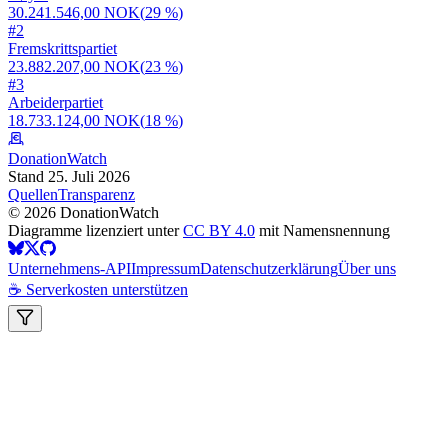
30.241.546,00 NOK
(
29 %
)
#
2
Fremskrittspartiet
23.882.207,00 NOK
(
23 %
)
#
3
Arbeiderpartiet
18.733.124,00 NOK
(
18 %
)
DonationWatch
Stand 25. Juli 2026
Quellen
Transparenz
©
2026
DonationWatch
Diagramme lizenziert unter
CC BY 4.0
mit Namensnennung
Unternehmens-API
Impressum
Datenschutzerklärung
Über uns
☕ Serverkosten unterstützen