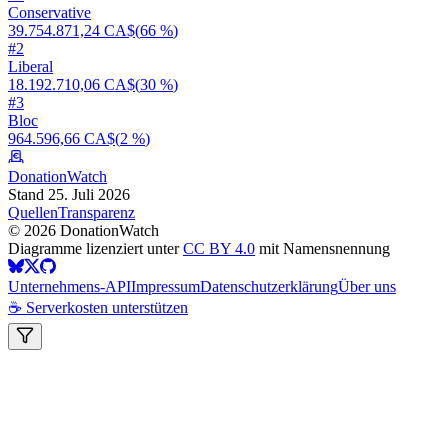
Conservative
39.754.871,24 CA$
(
66 %
)
#
2
Liberal
18.192.710,06 CA$
(
30 %
)
#
3
Bloc
964.596,66 CA$
(
2 %
)
DonationWatch
Stand 25. Juli 2026
Quellen
Transparenz
©
2026
DonationWatch
Diagramme lizenziert unter
CC BY 4.0
mit Namensnennung
Unternehmens-API
Impressum
Datenschutzerklärung
Über uns
☕ Serverkosten unterstützen